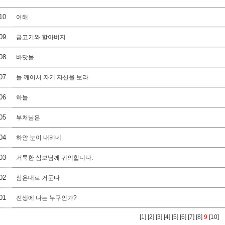
10
여해
09
금고기와 할아버지
08
바닷물
07
늘 깨어서 자기 자신을 보라
06
하늘
05
부처님은
04
하얀 눈이 내리네
03
거룩한 삼보님께 귀의합니다.
02
심은대로 거둔다
01
전생에 나는 누구인가?
[1]
[2]
[3]
[4]
[5]
[6]
[7]
[8]
9
[10]