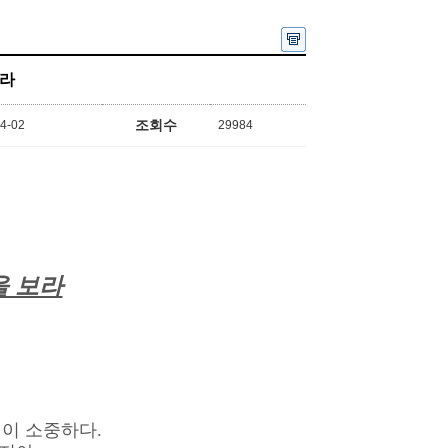
보라
조회수
4-02
29984
을 보라
이 소중하다.