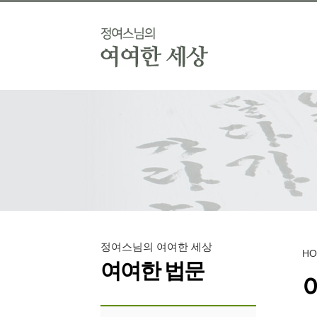
정여스님의 여여한 세상
H
여여한 법문