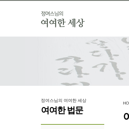
정여스님의 여여한 세상
H
여여한 법문