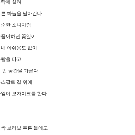
바람에 실려
푸른 하늘을 날아간다
청순한 소녀처럼
수줍어하던 꽃잎이
못내 아쉬움도 없이
바람을 타고
 빈 공간을 가른다
아스팔트 길 위에
꽃잎이 모자이크를 한다
새싹 보리밭 푸른 들에도