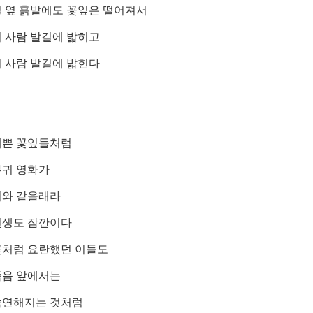
길 옆 흙밭에도 꽃잎은 떨어져서
 사람 발길에 밟히고
 사람 발길에 밟힌다
예쁜 꽃잎들처럼
부귀 영화가
저와 같을래라
인생도 잠깐이다
꽃처럼 요란했던 이들도
죽음 앞에서는
숙연해지는 것처럼