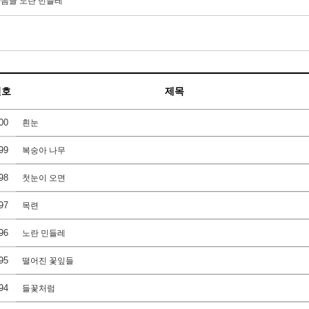
다음글
노란 민들레
번호
제목
00
흰눈
99
복숭아 나무
98
첫눈이 오면
97
목련
96
노란 민들레
95
떨어진 꽃잎들
94
들꽃처럼