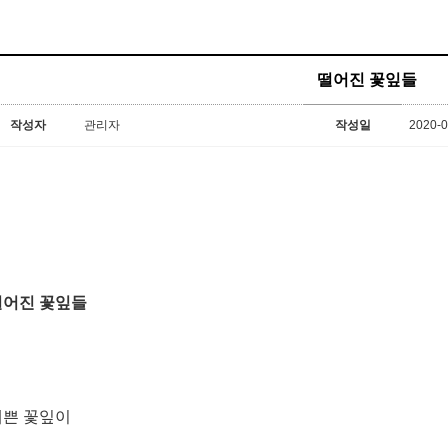
떨어진 꽃잎들
작성자
관리자
작성일
2020-0
떨어진 꽃잎들
예쁜 꽃잎이