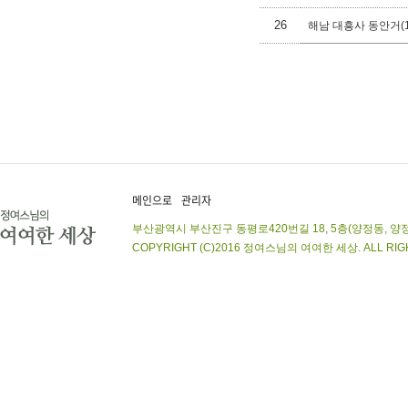
26
해남 대흥사 동안거(
메인으로
관리자
부산광역시 부산진구 동평로420번길 18, 5층(양정동, 양정상가아파트)
COPYRIGHT (C)2016 정여스님의 여여한 세상. ALL RIGHT