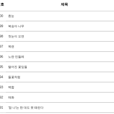
번호
제목
00
흰눈
99
복숭아 나무
98
첫눈이 오면
97
목련
96
노란 민들레
95
떨어진 꽃잎들
94
들꽃처럼
93
백합
92
매화
91
'참 나'는 한 대도 못 때린다