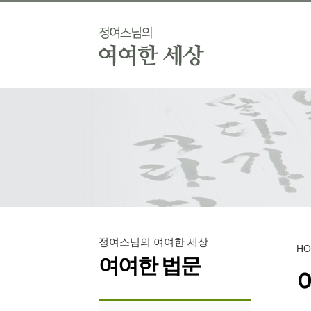
정여스님의 여여한 세상
H
여여한 법문