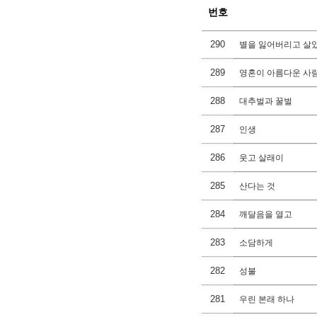
번호
290
별을 잃어버리고 살
289
영혼이 아름다운 사
288
대추벌과 꿀벌
287
인생
286
웃고 살래이
285
산다는 것
284
깨달음을 열고
283
소담하게
282
성불
281
우린 본래 하나