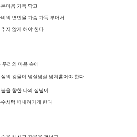
근본마음 가득 담고
자비의 연민을 가슴 가득 부어서
추지 않게 해야 한다
 우리의 마음 속에
신심의 강물이 넘실넘
실 넘쳐흘어야 한다
성불을 향한 나의 집념이
홍수처럼 떠내려가게 한다
풀숲을 헤치고 강물을 건너고