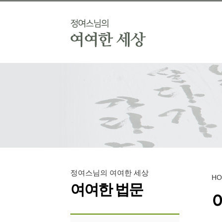
정여스님의 여여한 세상
H
여여한 법문