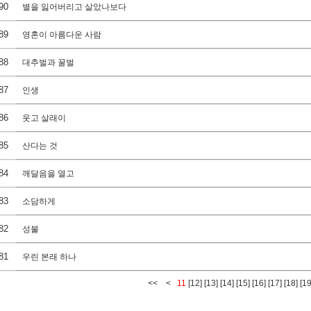
90
별을 잃어버리고 살았나보다
89
영혼이 아름다운 사람
88
대추벌과 꿀벌
87
인생
86
웃고 살래이
85
산다는 것
84
깨달음을 열고
83
소담하게
82
성불
81
우린 본래 하나
<<
<
11
[12]
[13]
[14]
[15]
[16]
[17]
[18]
[19