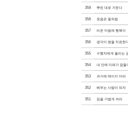
359
뿌린 대로 거둔다
358
웃음은 꽃처럼
357
비운 마음에 행복이
356
생각이 병을 치료한
355
수행자에게 올리는 
354
내 안에 미래가 잠들
353
과거에 매이지 마라
352
베푸는 사람이 되자
351
짐을 가볍게 져라