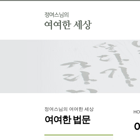
정여스님의 여여한 세상
H
여여한 법문