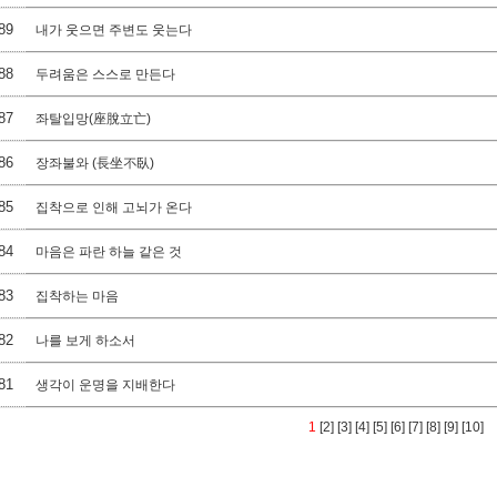
89
내가 웃으면 주변도 웃는다
88
두려움은 스스로 만든다
87
좌탈입망(座脫立亡)
86
장좌불와 (長坐不臥)
85
집착으로 인해 고뇌가 온다
84
마음은 파란 하늘 같은 것
83
집착하는 마음
82
나를 보게 하소서
81
생각이 운명을 지배한다
1
[2]
[3]
[4]
[5]
[6]
[7]
[8]
[9]
[10]