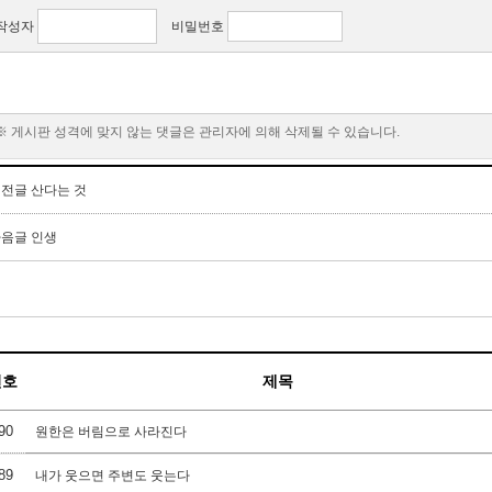
작성자
비밀번호
※ 게시판 성격에 맞지 않는 댓글은 관리자에 의해 삭제될 수 있습니다.
이전글
산다는 것
다음글
인생
번호
제목
90
원한은 버림으로 사라진다
89
내가 웃으면 주변도 웃는다