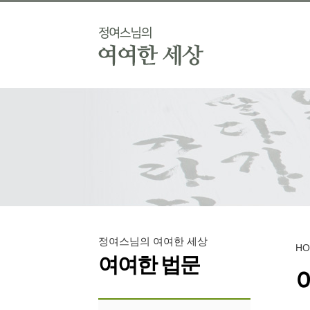
정여스님의 여여한 세상
H
여여한 법문