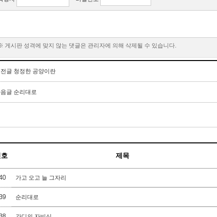
※ 게시판 성격에 맞지 않는 댓글은 관리자에 의해 삭제될 수 있습니다.
이전글
청정한 공양이란
다음글
순리대로
번호
제목
40
가고 오고 늘 그자리
39
순리대로
38
간디의 자비심