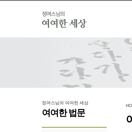
정여스님의 여여한 세상
H
여여한 법문