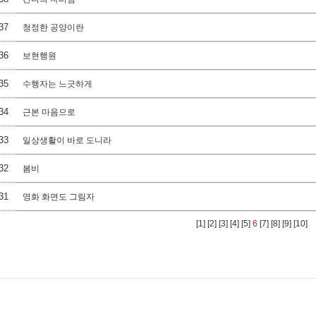
37
청정한 공양이란
36
보현행원
35
수행자는 느긋하게
34
근본 마음으로
33
일상생활이 바로 도니라
32
봄비
31
영화 화면도 그림자
[1]
[2]
[3]
[4]
[5]
6
[7]
[8]
[9]
[10]