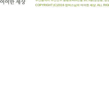
부산광역시 부산진구 동평로420번길 18, 5층(양정동, 양정상가아파트)
COPYRIGHT (C)2016 정여스님의 여여한 세상. ALL RIGHT